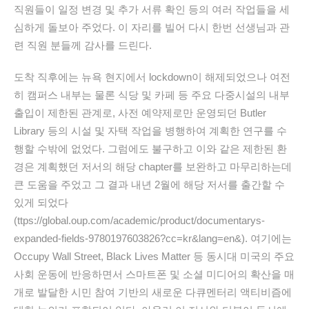
직원들이 일정 변경 및 추가 서류 확인 등의 여러 작업들을 세
심하게 돌보아 주었다. 이 자리를 빌어 다시 한번 선생님과 관
련 직원 분들께 감사를 드린다.
도착 직후에는 뉴욕 현지에서 lockdown이 해제되었으나 여전
히 캠퍼스 내부는 물론 식당 및 카페 등 주요 다중시설의 내부
출입이 제한된 관계로, 사전 예약제로만 운영되던 Butler
Library 등의 시설 및 자택 작업을 병행하여 계획한 연구를 수
행할 수밖에 없었다. 그럼에도 불구하고 이와 같은 제한된 환
경은 계획했던 저서의 해당 chapter를 보완하고 마무리하는데
큰 도움을 주었고 그 결과 내년 2월에 해당 저서를 출간할 수
있게 되었다
(ttps://global.oup.com/academic/product/documentarys-
expanded-fields-9780197603826?cc=kr&lang=en&). 여기에는
Occupy Wall Street, Black Lives Matter 등 동시대 미국의 주요
사회 운동에 반응하면서 스마트폰 및 소셜 미디어의 확산을 매
개로 발달한 시민 참여 기반의 새로운 다큐멘터리 액티비즘에