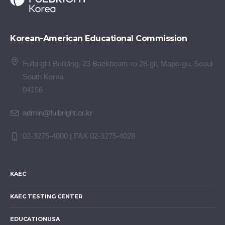
Korean-American Educational Commission
Fulbright Building, 23 Baekbeom-ro 28-gil, Mapo-gu, Seoul
South Korea
04156
admin@fulbright.or.kr
02-3275-4000 | FAX 02-3275-4028
KAEC
KAEC TESTING CENTER
EDUCATIONUSA