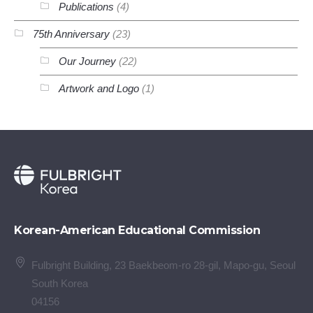
Publications
(4)
75th Anniversary
(23)
Our Journey
(22)
Artwork and Logo
(1)
Korean-American Educational Commission
Fulbright Building, 23 Baekbeom-ro 28-gil, Mapo-gu, Seoul
South Korea
04156