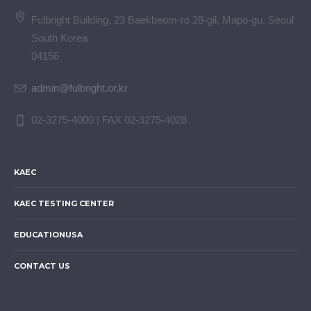
Fulbright Building, 23 Baekbeom-ro 28-gil, Mapo-gu, Seoul
South Korea
04156
admin@fulbright.or.kr
02-3275-4000 | FAX 02-3275-4028
KAEC
KAEC TESTING CENTER
EDUCATIONUSA
CONTACT US