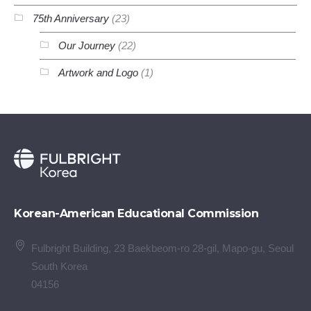
75th Anniversary
(23)
Our Journey
(22)
Artwork and Logo
(1)
Korean-American Educational Commission
Fulbright Building, 23 Baekbeom-ro 28-gil, Mapo-gu, Seoul
South Korea
04156