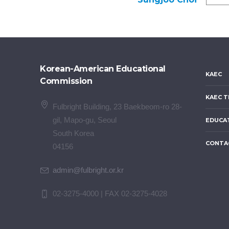
Korean-American Educational
KAEC
Commission
KAEC T
Fulbright Building, 23 Baekbeom-ro 28-
gil, Mapo-gu, Seoul
EDUCA
South Korea
CONTA
04156
admin@fulbright.or.kr
02-3275-4000 | FAX 02-3275-4028