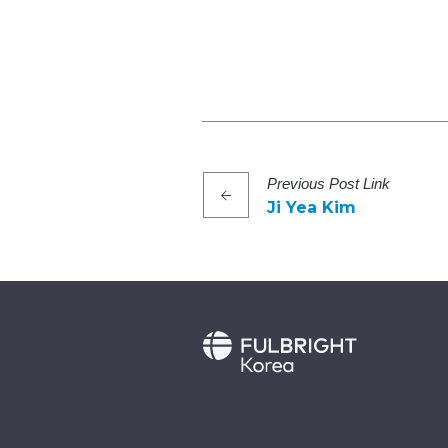
Previous
Post
Link
Ji Yea Kim