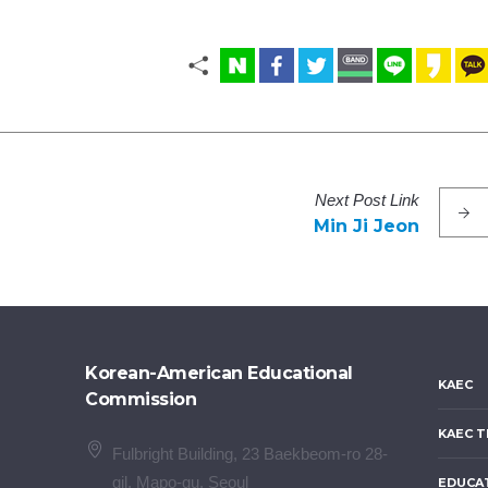
Next
Post
Link
Min Ji Jeon
Korean-American Educational
KAEC
Commission
KAEC T
Fulbright Building, 23 Baekbeom-ro 28-
gil, Mapo-gu, Seoul
EDUCA