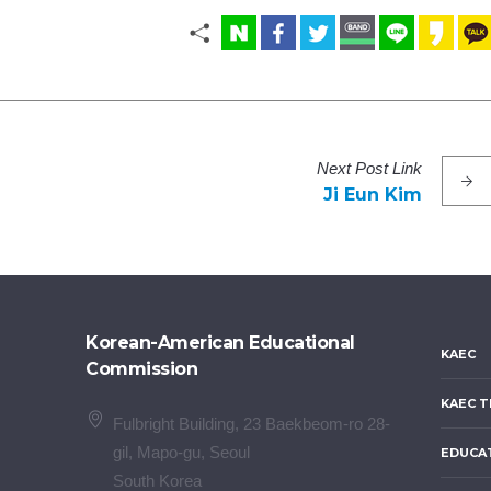
Next
Post
Link
Ji Eun Kim
Korean-American Educational
KAEC
Commission
KAEC T
Fulbright Building, 23 Baekbeom-ro 28-
gil, Mapo-gu, Seoul
EDUCA
South Korea