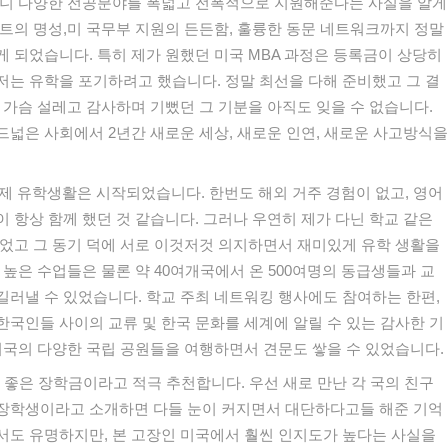
니
다양한
전공분야를
폭넓고
전폭적으로
지원해준다는
사실을
알게
트의
명성
,
미
국무부
지원의
든든함
,
훌륭한
동문
네트워크까지
정말
게
되었습니다
.
특히
제가
원했던
미국
MBA
과정은
등록금이
상당히
저는
유학을
포기하려고
했습니다
.
정말
최선을
다해
준비했고
그
결
가슴
설레고
감사하며
기뻤던
그
기분을
아직도
잊을
수
없습니다
.
드넓은
사회에서
2
년간
새로운
세상
,
새로운
인연
,
새로운
사고방식을
제
유학생활은
시작되었습니다
.
한번도
해외
거주
경험이
없고
,
영어
이
항상
함께
했던
것
같습니다
.
그러나
우연히
제가
다닌
학교
같은
었고
그
동기
덕에
서로
이것저것
의지하면서
재미있게
유학
생활을
높은
수업들은
물론
약
40
여개국에서
온
500
여명의
동급생들과
교
길러낼
수
있었습니다
.
학교
주최
네트워킹
행사에도
참여하는
한편
,
한국인들
사이의
교류
및
한국
문화를
세계에
알릴
수
있는
감사한
기
미국의
다양한
국립
공원들을
여행하면서
견문도
쌓을
수
있었습니다
.
좋은
장학금이라고
적극
추천합니다
.
우선
새로
만난
각
국의
친구
장학생이라고
소개하면
다들
눈이
커지면서
대단하다고들
해준
기억
서도
유명하지만
,
본
고장인
미국에서
훨씬
인지도가
높다는
사실을