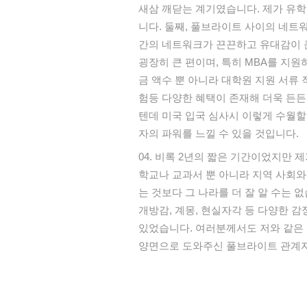
새삼
깨닫는
계기였습니다
.
제가
유학
니다
.
둘째
,
풀브라이트
사이의
네트
간의
네트워크가
끈끈하고
유대감이
굉장히
큰
편이며
,
특히
MBA
를
지원
금
액수
뿐
아니라
대학원
지원
서류
험등
다양한
혜택이
존재해
더욱
든든
텐데
미국
입국
심사시
이렇게
수월할
자의
파워를
느낄
수
있을
것입니다
.
비록
2
년의
짧은
기간이었지만
제
학교나
교과서
뿐
아니라
지역
사회와
는
것보다
그
나라를
더
잘
알
수는
없
개방감
,
계몽
,
현실자각
등
다양한
감
있었습니다
.
여러분께서도
저와
같은
양면으로
도와주신
풀브라이트
관계