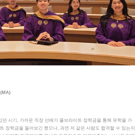
 (MA)
있던
시기
,
가까운
직장
선배가
풀브라이트
장학금을
통해
유학을
가
트
장학금을
들어보긴
했으나
,
과연
저
같은
사람도
합격할
수
있는지