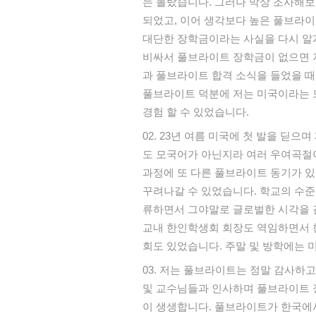
는
몰랐습니다
.
그러나
막상
조사해보
되었고
,
이어
생각보다
높은
풀브라이
대단한
장학금이라는
사실을
다시
알
비싸서
풀브라이트
장학금이
없으면
과
풀브라이트
합격
소식을
들었을
때
풀브라이트
덕분에
저는
미국이라는
경험
할
수
있었습니다
.
23년
여름
미국에
첫
발을
딛으며
도
모국어가
아닌지라
여러
우여곡절
과정에
또
다른
풀브라이트
동기가
있
꾸려나갈
수
있었습니다
.
학교의
수준
류하면서
그야말로
글로벌한
시각을
교내
한인학생회
회장도
역임하면서
회도
있었습니다
.
주말
및
방학에는
저는
풀브라이트는
정말
감사하고
및
교수님들과
인사하며
풀브라이트
이
생생합니다
.
풀브라이트가
한국에