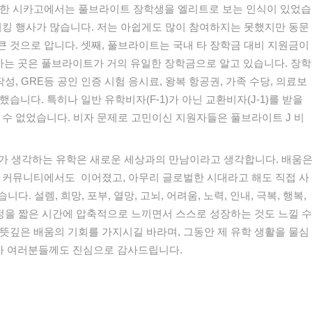
한
시카고에서는
풀브라이트
장학생을
엘리트로
보는
인식이
있었습
워킹
행사가
많습니다
.
저는
아쉽게도
많이
참여하지는
못했지만
동문
큰
것으로
압니다
.
셋째
,
풀브라이트는
국내
타
장학금
대비
지원금이
하는
곳은
풀브라이트가
거의
유일한
장학금으로
알고
있습니다
.
장학
작성
, GRE
등
공인
인증
시험
응시료
,
왕복
항공권
,
가족
수당
,
의료보
했습니다
.
특히나
일반
유학비자
(F-1)
가
아닌
교환비자
(J-1)
를
받을
수
없었습니다
.
비자
문제로
고민이신
지원자들은
풀브라이트
J
비
가
생각하는
유학은
새로운
세상과의
만남이라고
생각합니다
.
배움
커뮤니티에서도
이어졌고
,
아무리
글로벌한
시대라고
해도
직접
사
습니다
.
설렘
,
희망
,
포부
,
열망
,
고뇌
,
어려움
,
노력
,
인내
,
극복
,
행복
,
정을
짧은
시간에
압축적으로
느끼면서
스스로
성장하는
것도
느낄
수
뜻깊은
배움의
기회를
가지시길
바라며
,
그동안
제
유학
생활을
물심
자
여러분들께도
진심으로
감사드립니다
.