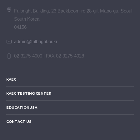
Fulbright Building, 23 Baekbeom-ro 28-gil, Mapo-gu, Seoul
South Korea
04156
admin@fulbright.or.kr
02-3275-4000 | FAX 02-3275-4028
KAEC
KAEC TESTING CENTER
EDUCATIONUSA
CONTACT US