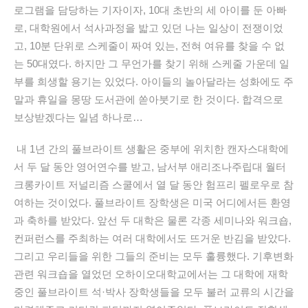
로그램을 담당하는 기자이자, 10대 초반의 세 아이를 둔 아빠
로, 대학원에서 석사과정을 밟고 있던 나는 일상이 전쟁이었
고, 10분 단위로 스케줄이 짜여 있는, 전혀 여유를 찾을 수 없
는 50대였다. 하지만 그 무언가를 찾기 위해 스케줄 가운데 일
부를 희생할 용기는 있었다. 아이들의 놀아달라는 성화에도 주
말과 휴일을 몽땅 도서관에 쏟아붓기로 한 것이다. 합격으로
보상받겠다는 일념 하나로…
내 1년 간의 풀브라이트 생활은 중부에 위치한 캔자스대학에
서 두 달 동안 영어연수를 받고, 남서부 애리조나주립대 월터
크롱카이트 저널리즘 스쿨에서 열 달 동안 험프리 펠로우로 참
여하는 것이었다. 풀브라이트 장학생은 미국 어디에서든 환영
과 축하를 받았다. 앞선 두 대학은 물론 각종 세미나와 워크숍,
컨퍼런스를 주최하는 여러 대학에서도 뜨거운 반김을 받았다.
그리고 우리들을 위한 그들의 준비는 모두 훌륭했다
.
기후변화
관련 워크숍을 열었던 오하이오대학교에서는 그 대학에 재학
중인 풀브라이트 석·박사 장학생들을 모두 불러 교류의 시간을