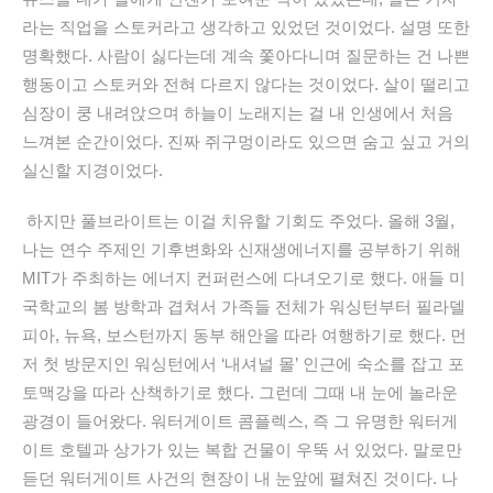
라는 직업을 스토커라고 생각하고 있었던 것이었다. 설명 또한
명확했다. 사람이 싫다는데 계속 쫓아다니며 질문하는 건 나쁜
행동이고 스토커와 전혀 다르지 않다는 것이었다. 살이 떨리고
심장이 쿵 내려앉으며 하늘이 노래지는 걸 내 인생에서 처음
느껴본 순간이었다. 진짜 쥐구멍이라도 있으면 숨고 싶고 거의
실신할 지경이었다.
하지만 풀브라이트는 이걸 치유할 기회도 주었다
.
올해
3
월
,
나는 연수 주제인 기후변화와 신재생에너지를 공부하기 위해
MIT
가 주최하는 에너지 컨퍼런스에 다녀오기로 했다
.
애들 미
국학교의 봄 방학과 겹쳐서 가족들 전체가 워싱턴부터 필라델
피아
,
뉴욕
,
보스턴까지 동부 해안을 따라 여행하기로 했다
.
먼
저 첫 방문지인 워싱턴에서 ‘내셔널 몰’ 인근에 숙소를 잡고 포
토맥강을 따라 산책하기로 했다
.
그런데 그때 내 눈에 놀라운
광경이 들어왔다
.
워터게이트 콤플렉스
,
즉 그 유명한 워터게
이트 호텔과 상가가 있는 복합 건물이 우뚝 서 있었다
.
말로만
듣던 워터게이트 사건의 현장이 내 눈앞에 펼쳐진 것이다
.
나