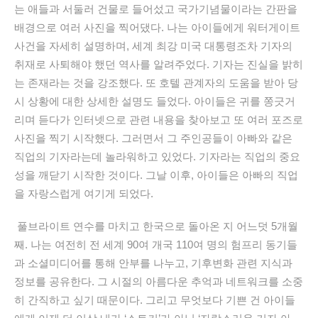
는 애들과 서둘러 건물로 들어섰고 국가기념물이라는 간판을
배경으로 여러 사진을 찍어댔다
.
나는 아이들에게 워터게이트
사건을 자세히 설명하며
,
세계 최강 미국 대통령조차 기자의
취재로 사퇴해야 했던 역사를 알려주었다
.
기자는 진실을 밝히
는 존재라는 것을 강조했다
.
또 호텔 관계자의 도움을 받아 당
시 상황에 대한 상세한 설명도 들었다
.
아이들은 귀를 쫑긋거
리며 듣다가 인터넷으로 관련 내용을 찾아보고 또 여러 포즈로
사진을 찍기 시작했다
.
그러면서 그 주인공들이 아빠와 같은
직업의 기자라는데 놀라워하고 있었다
.
기자라는 직업의 중요
성을 깨닫기 시작한 것이다
.
그날 이후
,
아이들은
아빠의
직업
을 자랑스럽게 여기게 되었다
.
풀브라이트 연수를 마치고 한국으로 돌아온 지 어느덧 5개월
째. 나는 여전히 전 세계 90여 개국 110여 명의 험프리 동기들
과 소셜미디어를 통해 안부를 나누고, 기후변화 관련 지식과
정보를 공유한다. 그 시절의 아름다운 추억과 네트워크를 소중
히 간직하고 싶기 때문이다. 그리고 무엇보다 기쁜 건 아이들