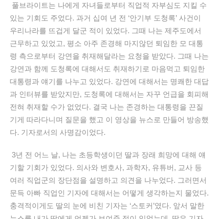
풀브라이트는 나에게 자녀들로부터 직업적 자부심도 지킬 수
있는 기회도 주었다
.
과거
십여
년 전 ‘안기부 도청록’ 사건이
우리나라를 뜨겁게 달군 적이 있었다
.
그때 나는 제주도에서
근무하고 있었고
,
평소 아주 존경해 마지않던 퇴임한 모 대통
령 측으로부터 강연을 취재해달라는 요청을 받았다
.
그때 나는
강연과 함께 도청록에 대해서도 취재하기로 마음먹고 퇴임한
대통령과 얘기를 나누고 있었다
.
강연에 대해서는 명쾌한 대답
과 인터뷰를 받았지만
,
도청록에 대해서는 자꾸 언급을 회피해
전혀 취재할 수가 없었다
.
결국 나는 존경하는 대통령을 끈질
기게 따라다니며 질문을 했고 이 영상을 뉴스로 만들어 방송했
다
.
기자로서의 사명감이었다
.
3년 전 어느 날, 나는 초등학생이던 딸과 장래 희망에 대해 얘
기할 기회가 있었다. 의사와 변호사, 과학자, 유튜버, 교사 등
여러 직업
군
의 장단점을 설명하고 의견을 나누었다. 그러면서
문득 아빠 직업인 기자에 대해서는 어떻게 생각하는지 물었다.
충격적이게도 딸의 눈에 비친 기자는 ‘스토커’였다. 앞서 말한
뉴스를 내가 딸에게 언젠가 보여준 적이 있었는데, 딸은 기자