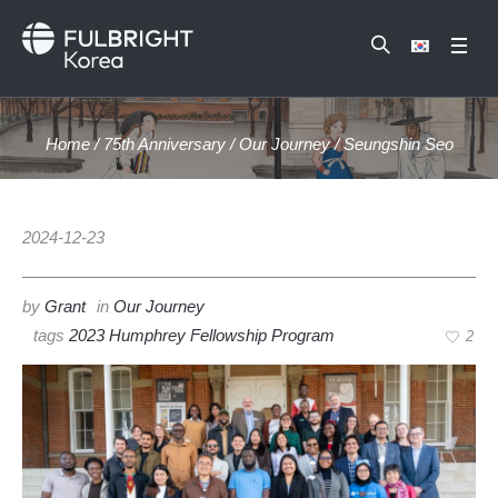
Home
/
75th Anniversary
/
Our Journey
/
Seungshin Seo
2024-12-23
by
Grant
in
Our Journey
tags
2023 Humphrey Fellowship Program
2