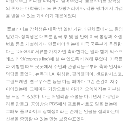
마련해주고 커다란 파티까지 열어주었다. 풀브라이트 장학생
의 존재는 대학들에서도 큰 자랑거리이자, 각종 평가에서 가점
을 받을 수 있는 기회이기 때문이었다.
풀브라이트 장학생은 대학 밖 일반 기관과 단체들에서도 환영
받았다. 장학생은 대부분 입국 후 몇 달 안에 미국 통장과 소셜
번호 등을 개설하거나 만들어야 하는데 미국 국무부가 후원한
다는 ‘DS-2019’ 서류를 가져가면 축하한다는 말과 함께 익스프
레스 라인(express line)에 설 수 있도록 배려해 주었다. 가족들
과 여행할 때도 곳곳에서 주민과 관광객들로부터 축하 인사와
덕담을 들었다. 뉴욕과 LA, 워싱턴, 필라델피아, 샌프란시스코,
그랜드캐년, 옐로우스톤 등을 다닐 때마다 그런 순간이 자주
이어졌는데, 그때마다 가장으로서 어깨가 으쓱해지는 자부심
을 느낄 수 있었다.
나는 저널리즘 스쿨을 다니면서 다큐멘터
리를 만들고, 공영방송 PBS에서 프로듀서로도 일을 했는데,
그때도 풀브라이트 장학생이라는 존재는 인물을 섭외하는데
신분을 증명할 수 있는 만능 보증수표였다.