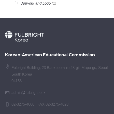
Artwork and Logo
(1)
Korean-American Educational Commission
Fulbright Building, 23 Baekbeom-ro 28-gil, Mapo-gu, Seoul
South Korea
04156
admin@fulbright.or.kr
02-3275-4000 | FAX 02-3275-4028