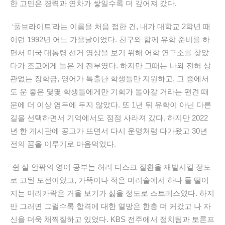
한 고민은 경력과 연차가 쌓일수록 더 깊어져 갔다.
‘풀브라이트’라는 이름을 처음 접한 건, 내가 대학교 2학년 때
이던 1992년 어느 가을날이었다. 친구와 함께 유학 준비를 하
면서 미국 대통령 선거 영상을 보기 위해 어학 연구소를 찾았
다가 조교에게 들은 게 전부였다. 하지만 그때는 나와 전혀 상
관없는 장학금, 영어가 특출난 학생들만 지원하고, 그 중에서
도 운 좋은 몇몇 학생들에게만 기회가 돌아갈 거라는 편견 때
문에 더 이상 염두에 두지 않았다. 또 1년 뒤 유학이 아닌 다른
길을 선택하면서 기억에서도 점점 사라져 갔다. 하지만 2022
년 한 게시판에 공고가 뜨면서 다시 운명처럼 다가왔고 30년
전의 꿈을 이루기로 마음먹었다.
쉰 살 안팎의 영어 공부는 허리 디스크 질환을 재발시킬 정도
로 고된 도전이었고, 가뜩이나 적은 머리숱에서 하나 둘 떨어
지는 머리카락은 거울 보기가 싫을 정도로 스트레스였다. 하지
만 그러면 그럴수록 합격에 대한 열망은 한층 더 커갔고 나 자
신을 더욱 채찍질하고 있었다. KBS 전주에서 정치팀과 토론프