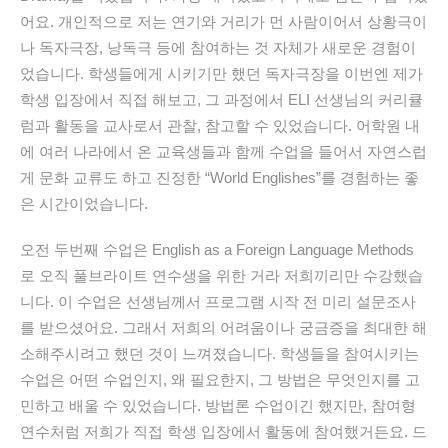
어요. 개인적으로 저는 연기와 거리가 먼 사람이어서 상황극이
나 독자극장, 낭독극 등에 참여하는 것 자체가 새로운 경험이
었습니다
.
학생들에게 시키기만 했던 독자극장을 이번엔 제가
학생 입장에서 직접 해보고, 그 과정에서
ELI 선생님의 커리큘
럼과 활동을 교사로서 관찰, 참고할 수 있었습니다.
어학원 내
에 여러 나라에서 온
교육생들과 함께 수업을 들어서
자연스럽
게 문화 교류도 하고 진정한 “World
Englishes”
를
경험하는 좋
은 시간이었습니다.
오전 두번째 수업은
English as a Foreign Language Methods
로
오직 풀브라이트 연수생을 위한 거라 저희끼리만 수강했습
니다.
이 수업은 선생님께서 프로그램 시작 전 미리 설문조사
를 받으셨어요. 그래서 저희의 어려움이나 궁금증을 최대한 해
소해주시려고 했던 것이 느껴졌습니다. 학생들을 참여시키는
수업은 어떤 수업인지, 왜 필요한지, 그 방법은 무엇인지를 고
민하고 배울 수 있었습니다. 방법론 수업이긴 했지만, 참여형
연수처럼 저희가 직접 학생 입장에서 활동에 참여했거든요. 드