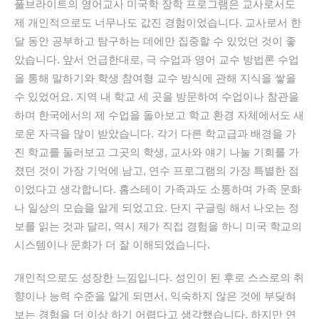
풀브라이트의 영어교사 미국학 장학 프로그램은 교사로서도
제 개인적으로도 너무나도 값진 경험이었습니다.
교사로서 한
달 동안 공부하고 탐구하는 데에만 집중할 수 있었던 것이 좋
았습니다.
앞서 언급한대로,
극 수업과 영어 교수 방법론 수업
을 통해 말하기와 학생 참여형 교수 방식에 관해
지식을 쌓을
수 있었어요
.
지역 내 학교 세 곳을
방문하여 수업이나 참관을
하며 한국에서의 제 수업을 돌아보고 학교 환경 자체에서도
새
로운 자극을 많이 받았습니다
.
각기 다른 학교급과
배경을 가
진 학교를 둘러보고 그곳의 학생,
교사와
얘기 나눌 기회를
가
졌던 것이 가장 기억에 남고,
연수 프로그램의 가장 특별한 점
이었다고
생각합니다.
홈스테이 가족과도 소통하며 가족 문화
나 일상의 모습을 알게 되었고요.
단지 구글링 해서 나오는 정
보를 읽는 것과 달리
,
역시 제가 직접 경험을 하니 미국 학교의
시스템이나 문화가 더 잘 이해되었습니다.
개인적으로도 성장한 느낌입니다.
성인이 된 후로
스스로의 취
향이나 능력 수준을 알게 되면서,
익숙하지 않은 것에 부딪혀
보는 경험을 더 이상 하기 어렵다고 생각했습니다.
하지만 연