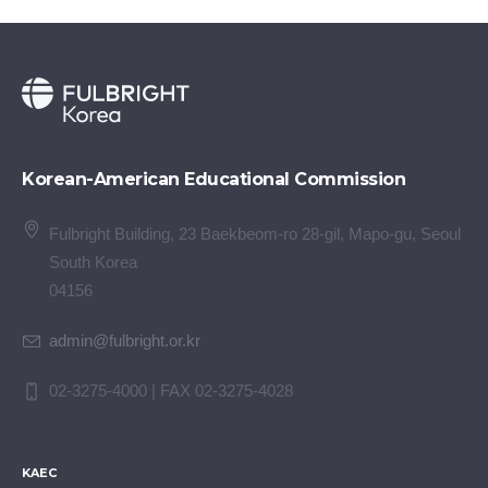
Korean-American Educational Commission
Fulbright Building, 23 Baekbeom-ro 28-gil, Mapo-gu, Seoul
South Korea
04156
admin@fulbright.or.kr
02-3275-4000 | FAX 02-3275-4028
KAEC