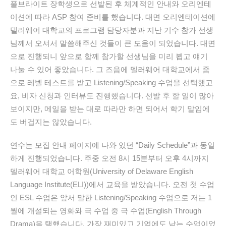
풀브라이트 장학생으로 선발된 후 체계적인 안내와 오리엔테
이션에 따라
ASP
참여 준비를 했습니다.
대면 오리엔테이션에
델러웨어 대학교의 프로그램 담당자분과 지난 기수 참가 선생
님께서 오셔서 말씀해주신 것들이 큰 도움이 되었습니다.
대면
으로 진행되니 앞으로
함께 참가할 선생님을 미리 뵙고 얘기
나눌 수 있어 좋았습니다. 그 즈음에 델러웨어 대학교에서 줌
으로 레벨 테스트를 받고 Listening/Speaking 수업을 선택했고
요, 비자 신청과 인터뷰도 진행했습니다. 선발 후 할 일이 많아
보이지만, 메일을 받는 대로 따라만 하면 되어서 학기
말임에
도 버겁지는 않았습니다.
연수는
모집 안내 페이지에 나와 있던
“Daily Schedule”
과 동일
하게 진행되었습니다.
주중 오전 8시 15분부터 오후 4시까지
델러웨어 대학교 어학원(
University of Delaware English
Language Institute(ELI)
)에서 교육을 받았습니다. 오전 첫 수업
인
ESL 수업은
앞서 말한
Listening/Speaking
수업으로 저는
1
월에 개설되는
영화와 극 수업 중 극 수업
(English Through
Drama)
을 택했습니다.
가장 재미있고 기억에도 남는 수업이었