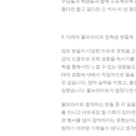
수님들과
학생들과
함께
프로젝트에
짧다면
짧고
길다면
긴
석사
이
년
동
5.
미래의
풀브라이트
장학생
분들께
많은
분들이
다양한
이유로
유학을
고
금의
도움으로
유학
경험을
하시기를
학을
통해서만
느낄
수
있는
경험들도
태와
경험에
대해서
직접적으로
들을
것
같습니다
.
영어
실력을
키웠고
,
좋
장했습니다
.
풀브라이트가
없었다면
풀브라이트
합격하신
분들
중
이
글을
를
만나고
네트워킹
할
기회가
있다면
련
행사를
많이
참여하지는
못했는데
험하기
어려운
기회들이
많다고
생각