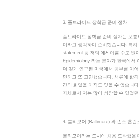
3.
풀브라이트
장학금
준비
절차
풀브라이트
장학금
준비
절차는
보통
이
라고
생각하며
준비했습니다
.
특히
statement
등
저의
에세이를
수도
없
Epidemiology
라는
분야가
한국에서
더
깊게
연구된
미국에서
공부
를
이어
민하고
또
고민했습니다
.
서류에
합격
간의
희열을
아직도
잊을
수
없습니다
자체로서
저는
많이
성장할
수
있었던
4.
볼티모어
(Baltimore)
와
존스
홉킨
볼티모어라는
도시에
처음
도착했을