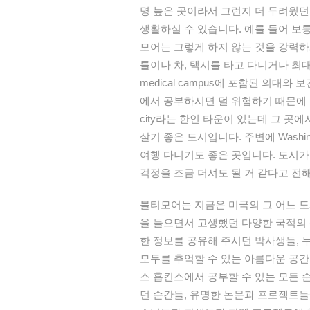
명
높은
곳이라서
그런지
더
두려웠던
생활하실
수
있습니다
.
예를
들어
보
모어는
그렇게
하지
않는
것을
강력하
틀이나
차
,
택시를
타고
다니거나
최
medical campus
에
포함된
의대와
보
에서
공부하시면
덜
위험하기
때문에
city
라는
한인
타운이
있는데
그
곳에
살기
좋은
도시입니다
.
주변에
Washin
여행
다니기도
좋은
곳입니다
.
도시가
걱정을
조금
더셔도
될
거
같다고
전
볼티모어는
지금은
미국의
그
어느
도
을
들으면서
고생했던
다양한
국적의
한
정보를
공유해
주시던
박사생들
,
모두를
추억할
수
있는
아름다운
공간
스
홉킨스에서
공부할
수
있는
모든
던
순간들
,
유명한
논문과
프로젝트들