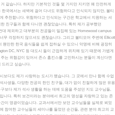
거
같습니다
.
하지만
기본적인
것들
몇
가지만
지키면
꽤
안전하게
통
한국에서는
새벽에
걸어
다녀도
위험하다고
인식되지
않지만
,
볼티
게
추천합니다
.
위험하다고
인식되는
구간은
학교
에서
지원하는
셔
대한
친구들과
함께
다니면
괜찮
았습니다
.
특히
제가
공부했던
건대
제외하고
대부분의
전공들이
밀집해
있는
Homewood campus
너무
걱정하지
않으셔도
괜찮습니다
.
그리고
볼티모어
주변에
E
l
l
icot
서
웬만한
한국
음식들을
쉽게
접하실
수
있으
니
악명에
비해
굉장히
gton DC, NYC
등
대도시
들이
근접하게
위치해
있기
때문에
가볍게
주는
위협감이
있어서
존스
홉킨스를
고민하시는
분
들이
계신다면
해
드리고
싶습니다
.
시보다도
제가
사랑하는
도시가
됐습니다
.
그
곳에서
만
나
함께
수업
석사생들
,
다양한
전공의
한
인
친구들
,
대가
없이
친절하게
많은
유용
누구보다
제가
석사
생활을
하는
데에
도움을
주셨던
지도
교수님
들
,
입니다
.
특히
보건이라는
분야에서
최고의
명성을
자랑하고
있는
존
순간이
영광이었습니다
.
교과서에서만
보던
교수님들을
실제로
뵈었
에
참여한
교수님들의
세미나를
들었던
순간들
,
관련
분야
최고의
교