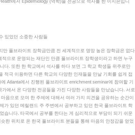
Health
에서
Epidemiology (
역학
)
을
전공으로
석사를
한
이지은입니
수
있었던
소중한
사람들
지만
풀브라이트
장학금만큼
전
세계적으로
명망
높은
장학금은
없다
계적으로
운영되는
재단인
만큼
풀브라이트
장학생이라고
하면
누구
니다
.
또한
한
학교에서
석사를
하다
보면
그
학교
학생들
위주로만
을
적극
이용하면
다른
학교의
다양한
인재
들을
만날
기회
를
쉽게
접
차에
Atlanta
에서
진
행된
풀브라이트
enrichment seminar
에
참여할
기
국가
에서
온
다양한
전공들을
가진
다양한
사람
들을
만났습니다
.
서로
마음으로
모여
한
주제에
대해서
여러
가지
의견을
공유하는
순간이
제가
있던
메릴랜드
주
주변에서
공부하고
있던
한국
풀브라이트
학
었습니다
.
타국에서
공부를
한다는
게
심리적으로
부담이
되기
쉬운
비슷한
위치로
온
한국
풀브라이트
분들을
통해
마음의
안정감을
얻었