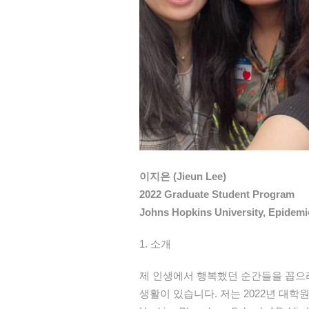
이지은 (Jieun Lee)
2022 Graduate Student Program
Johns Hopkins University, Epidem
1. 소개
제
인생에서
행복했던
순간들을
꼽으
생활이
있습니다
.
저는
2022
년
대학