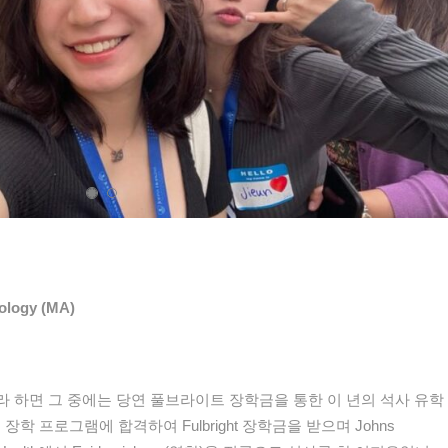
iology (MA)
라
하면
그
중에는
당연
풀브라이트
장학금을
통한
이
년의
석사
유학
원
장학
프로그램에
합격하여
Fulbright
장학금을
받으며
Johns