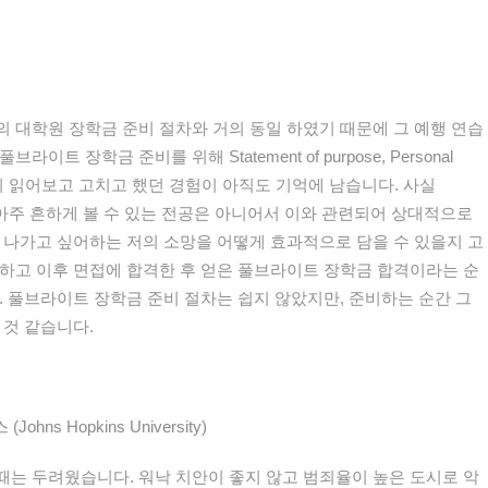
의
대학원
장학금
준비
절차와
거의
동일
하였기
때문에
그
예행
연습
풀브라이트
장학금
준비를
위해
S
tatement of purpose
, Personal
이
읽어보고
고치고
했던
경험이
아직도
기억에
남습니다
.
사실
아주
흔하게
볼
수
있는
전공은
아니어서
이와
관련되어
상대적으로
나가고
싶어하는
저의
소망을
어떻게
효과적으로
담을
수
있을지
고
하고
이후
면접에
합격한
후
얻은
풀브라이트
장학금
합격이라는
순
.
풀브라이트
장학금
준비
절차는
쉽지
않았지만
,
준비하는
순간
그
것
같습니다
.
스
(Johns Hopkins University)
때는
두려웠습니다
.
워낙
치안이
좋지
않고
범죄율이
높은
도시로
악