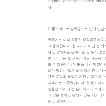
Hopkins Bloomberg School of Public 
다
.
2.
풀브라이트
장학금으로
인해
만날
한국에는
여러
훌륭한
장학금들이
있
고
생각합니다
.
한
나라가
아닌
전
세
나
인정해주는
분위기를
볼
수
있었습
만나게
되는데
,
풀브라이트
네트워킹
할
수
있습니다
.
예를
들어
장학
2
년
회가
있었는데
,
이를
통해서
전
세계
다른
문화
와
경험을
가진
사람들이
한
저에게는
소중했습니다
.
뿐만
아니라
생들은
저에게
큰
심리적
서포트가
되
데
같은
절차를
통해서
같은
시기에
던
것
같습니다
.