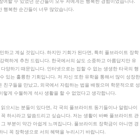
참여할
수
있었던
순간들이
모두
저에게는
행복한
경험이었습니다
.
안
행복한
순간들이
너무
많았습니다
.
민하고
계실
것입니다
.
하지만
기회가
된다면
,
특히
풀브라이트
장학
강력하게
추천
드립니다
.
한국에서의
삶도
소중하고
아름답지만
유
다양하기
때문입니다
.
인터넷으로는
접할
수
없는
생생한
타국의
행
수
있는
훌륭한
기회입니다
.
저
자신
또한
유학을
통해서
많이
성장한
은
친구들을
만났고
,
외국에서
자립하는
법을
배웠으며
학문적으로
성
이렇게
수월하게
석사
생활을
할
수
없었다고
생각합니다
.
읽으시는
분들이
있다면
,
각
국의
풀브라이트
동기들이나
알럼나이
꼭
하시라고
말씀드리고
싶습니다
.
저는
생활이
바빠
풀브라이트
관
,
그
부분이
약간
아쉽게
느껴집니다
.
풀브라이트
장학금이
아니면
경
하니
꼭
장학생으로
서의
혜택을
누리시기
바랍니다
.