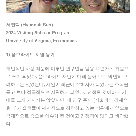
서현덕 (Hyunduk Suh)
2024 Visiting Scholar Program
University of Virginia, Economics
1) 풀브라이트 지원 동기
개인적인 사정 때문에 미
루던
연구년을 임용 10년차에 처음으
로 쓰게 되었다. 풀브라이트 재단에 대해 들어 보고
막연히
고
려하고
는
있었는데
, 지인이
최근에 수혜자가 되었다는 소식을
듣고 보다 적극적으로 지원하게 되었다.
선
정
될 것이라는
기
대를 크게 가지지는 않았지만,
내
연구 주제 (
저출생의
경제적
효과)가
출생률
이
세계적
으로 하락하고 있는 상황에서 앞으로
국제적으로
중요한 이슈가 될 것이고
경쟁력이 있다고 생각했
다.