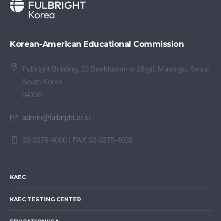
Korean-American Educational Commission
Fulbright Building, 23 Baekbeom-ro 28-gil, Mapo-gu, Seoul
South Korea
04156
admin@fulbright.or.kr
02-3275-4000 | FAX 02-3275-4028
KAEC
KAEC TESTING CENTER