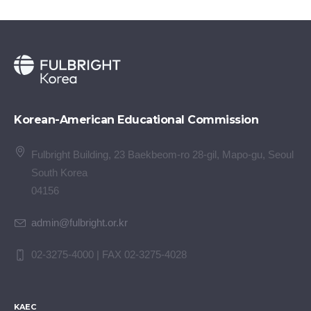
Korean-American Educational Commission
Fulbright Building, 23 Baekbeom-ro 28-gil, Mapo-gu, Seoul
South Korea
04156
admin@fulbright.or.kr
02-3275-4000 | FAX 02-3275-4028
KAEC