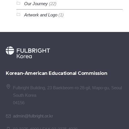
Our Journey
(22)
Artwork and Logo
(1)
Korean-American Educational Commission
Fulbright Building, 23 Baekbeom-ro 28-gil, Mapo-gu, Seoul
South Korea
04156
admin@fulbright.or.kr