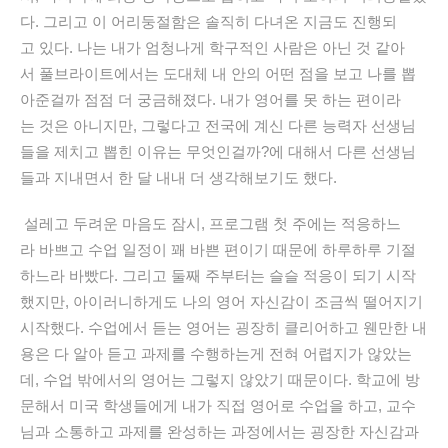
다
.
그리고
이
어리둥절함은
솔직히
다녀온
지금도
진행되
고
있다
.
나는
내가
엄청나게
학구적인
사람은
아닌
것
같아
서
풀브라이트에서는
도대체
내
안의
어떤
점을
보고
나를
뽑
아준걸까
점점
더
궁금해졌다
.
내가
영어를
못
하는
편이라
는
것은
아니지만
,
그렇다고
전국에
계신
다른
능력자
선생님
들을
제치고
뽑힌
이유는
무엇인걸까
?
에
대해서
다른
선생님
들과
지내면서
한
달
내내
더
생각해보기도
했다
.
설레고
두려운
마음도
잠시
,
프로그램
첫
주에는
적응하느
라
바쁘고
수업
일정이
꽤
바쁜
편이기
때문에
하루하루
기절
하느라
바빴다
.
그리고
둘째
주부터는
슬슬
적응이
되기
시작
했지만
,
아이러니하게도 나의 영어 자신감이 조금씩 떨어지기
시작했다.
수업에서 듣는 영어는 굉장히 클리어하고 웬만한 내
용은 다 알아 듣고 과제를 수행하는게 전혀 어렵지가 않았는
데, 수업 밖에서의 영어는 그렇지 않았기 때문이다.
학교에
방
문해서
미국 학생들에게 내가 직접 영어로 수업을 하고,
교수
님과 소통하고 과제를 완성하는 과정에서는 굉장한 자신감과