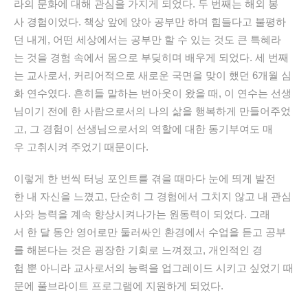
라의
문화에
대해
관심을
가지게
되었다
.
두
번째는
해외
봉
사
경험이었다
.
책상
앞에
앉아
공부만
하며
힘들다고
불평하
던
내게
,
어떤
세상에서는
공부만
할
수
있는
것도
큰
특혜라
는
것을
경험
속에서
몸으로
부딪히며
배우게
되었다
.
세
번째
는
교사로서
,
커리어적으로
새로운
국면을
맞이
했던
6
개월
심
화
연수였다
.
흔히들
말하는
번아웃이
왔을
때
,
이
연수는
선생
님이기
전에
한
사람으로서의
나의
삶을
행복하게
만들어주었
고
,
그
경험이
선생님으로서의
역할에
대한
동기부여도
매
우
고취시켜
주었기
때문이다
.
이렇게
한
번씩
터닝
포인트를
겪을
때마다
눈에
띄게
발전
한
내
자신을
느꼈고
,
단순히
그
경험에서
그치지
않고
내
관심
사와
능력을
계속
향상시켜나가는
원동력이
되었다
.
그래
서
한
달
동안
영어로만
둘러싸인
환경에서
수업을
듣고
공부
를
해본다는
것은
굉장한
기회로
느껴졌고
,
개인적인
경
험
뿐
아니라
교사로서의
능력을
업그레이드
시키고
싶었기
때
문에
풀브라이트
프로그램에
지원하게
되었다
.