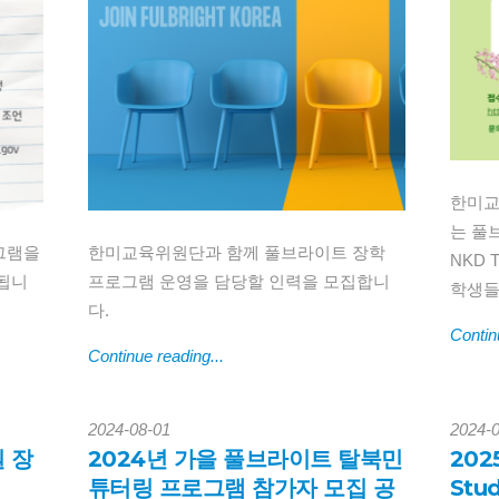
한미교
는 풀브
그램을
한미교육위원단과 함께 풀브라이트 장학
NKD 
됩니
프로그램 운영을 담당할 인력을 모집합니
학생들
다.
Contin
Continue reading...
2024-08-01
2024-
원 장
2024년 가을 풀브라이트 탈북민
2025
튜터링 프로그램 참가자 모집 공
Stu