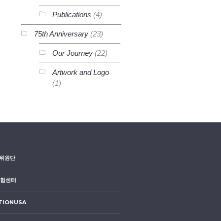
Publications
(4)
75th Anniversary
(23)
Our Journey
(22)
Artwork and Logo
(1)
위원단
시험센터
TIONUSA