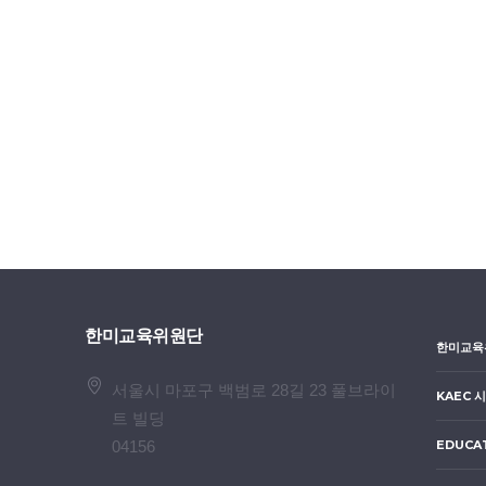
한미교육위원단
한미교육
서울시 마포구 백범로 28길 23 풀브라이
KAEC 
트 빌딩
04156
EDUCA