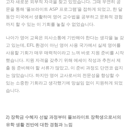
고자
새로운
외부적
자극을
찾고
있었습니다
.
그때
우연히
공
문을
통해
‘
풀브라이트
ASP
프로그램
’
을
접하게
되었고
,
한
달
동안
미국에서
생활하며
영어
교수법을
공부하고
문화적
경험
까지
할
수
있는
이
기회를
놓칠
수
없었습니다
.
나아가
영어
교육은
의사소통에
기반해야
한다는
생각을
늘
갖
고
있는데
, EFL
환경이
아닌
영어
사용
국가에서
실제
영어를
사용할
기회가
매우
매력적이라고
느껴
바로
지원
준비를
시작
했습니다
.
지원
자격을
갖추기
위해
에세이
작성과
추천서
제
출
등
준비해야
할
서류가
많았고
,
이
준비
과정도
단연코
쉽지
는
않았습니다
.
하지만
영어
교사로서의
전문성을
향상할
수
있는
소중한
기회라고
생각했기에
망설임
없이
지원하게
되었
습니다
.
2)
장학금
수혜자
선발
과정부터
풀브라이트
장학생으로서의
유학
생활
전반에
대한
경험과
느낌