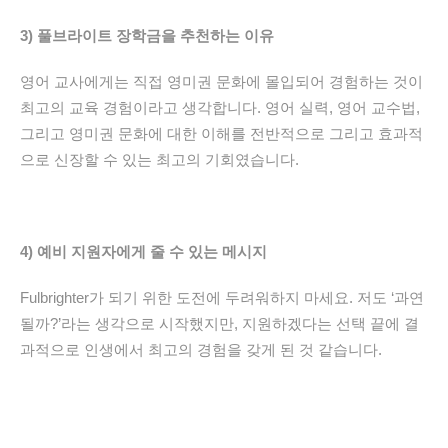
3)
풀브라이트
장학금을
추천하는
이유
영어
교사에게는
직접
영미권
문화에
몰입되어
경험하는
것이
최고의
교육
경험이라고
생각합니다
.
영어
실력
,
영어
교수법
,
그리고
영미권
문화에
대한
이해를
전반적으로
그리고
효과적
으로
신장할
수
있는
최고의
기회였습니다
.
4)
예비
지원자에게
줄
수
있는
메시지
Fulbrighter
가
되기
위한
도전에
두려워하지
마세요
.
저도
‘
과연
될까
?’
라는
생각으로
시작했지만
,
지원하겠다는
선택 끝에
결
과적으로
인생에서
최고의
경험을
갖게
된
것
같습니다
.