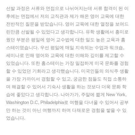
선발
과정은
서류와
면접으로
나뉘어지는데
서류
합격이
된
이
후에는
면접에서
저의
교직관과
제가
해온
영어
교육에
대한
전반적인
질문을
받았습니다
.
영어
교육에
대한
열정을
보여드
린만큼
선발될
수
있었다고
생각합니다
.
유학
생활에서
흥미로
웠던
부분은
평일에
영어
교수법에
대한
밀도
높은
교육과
홈
스테이였습니다
.
우선
평일에
매일
지속되는
수업과
워크숍
,
세미나로
인해
영어와
교육에
대한
이해와
깊이를
제고할
수
있었습니다
.
또한
홈스테이는
가장
밀접하게
미국
문화를
경험
할
수
있었던
기회라고
생각했습니다
.
미국인들의
의식주
생활
을
가장
가까이서
경험할
수
있고
,
궁금한
점들도
직접
소통하
며
해결할
수
있어서
기숙사
생활을
하는
것보다
더욱
문화
학
습에
좋았다고
생각합니다
.
나아가가
,
주말에
짧게
New York,
Washington D.C, Philadelphia
로
여행을
다녀올
수
있어서
공부
만
하는
것이
아닌
여행까지
하며
다채로운
경험을
쌓을
수
있
었습니다
.