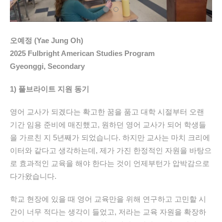
오예정 (Yae Jung Oh)
2025 Fulbright American Studies Program
Gyeonggi, Secondary
1)
풀브라이트
지원
동기
영어
교사가
되겠다는
확고한
꿈을
품고
대학
시절부터
오랜
기간
임용
준비에
매진했고
,
원하던
영어
교사가
되어
학생들
을
가르친
지
5
년째가
되었습니다
.
하지만
교사는
마치
크리에
이터와
같다고
생각하는데
,
제가
가진
한정적인
자원을
바탕으
로
효과적인
교육을
해야
한다는
것이
언제부턴가
압박감으로
다가왔습니다
.
학교
현장에
있을
때
영어
교육만을
위해
연구하고
고민할
시
간이
너무
적다는
생각이
들었고
,
저라는
교육
자원을
확장하