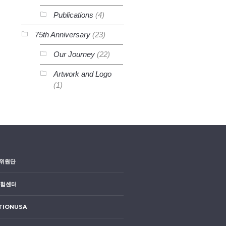
Publications
(4)
75th Anniversary
(23)
Our Journey
(22)
Artwork and Logo
(1)
위원단
시험센터
TIONUSA