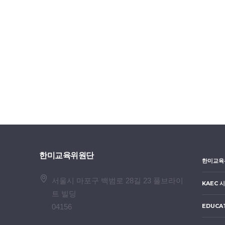
한미교육위원단
한미교육
서울시 마포구 백범로 28길 23 풀브라이
KAEC 
트 빌딩
04156
EDUCA