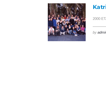
Katr
2000 ET
by
admi