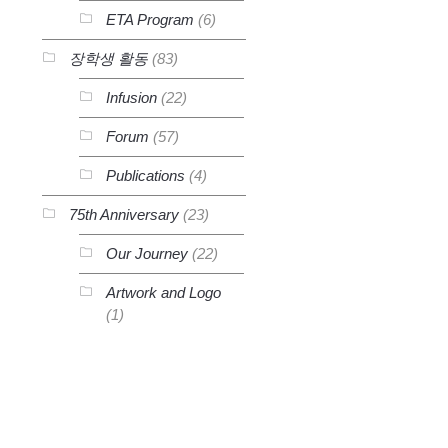
ETA Program
(6)
장학생 활동
(83)
Infusion
(22)
Forum
(57)
Publications
(4)
을
75th Anniversary
(23)
Our Journey
(22)
Artwork and Logo
(1)