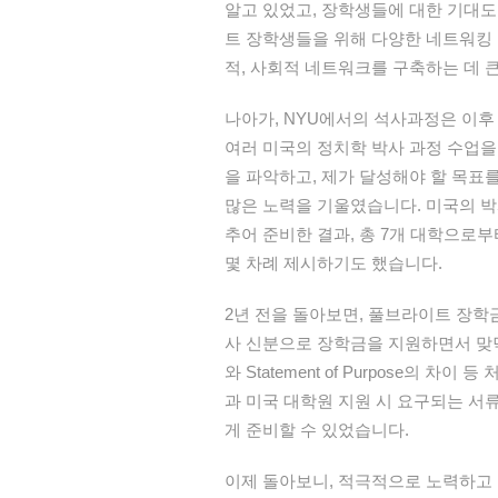
알고 있었고,
장
학생들에 대한
기대
도
트
장
학생들을 위해 다양한 네트
워킹
적, 사회적 네트워크를 구축하는 데 
나아가
,
NYU에서의
석사
과정은
이
여러 미국의 정치학 박사 과정 수업을
을 파악하고, 제가 달성해야 할 목표
많은 노력을 기울였습니다. 미국의 박
추어 준비한 결과, 총 7개 대학으로부
몇 차례
제
시하기도
했습니다.
2년
전을
돌아
보면,
풀브라이트
장학
사
신분으로
장학금을
지원하면서
맞
와
Statement of
Purpose의
차이
등
과
미국
대학원
지원
시
요구되는
서
게
준비할
수
있었습니다.
이제 돌아보니, 적극적으로 노력하고 