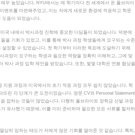
매우 높았습니다.
NYU
에서는
매 학기마다 전 세계에서 온 풀브라이
이벤트를
마련해주었
고
, 이는 저에게 새로운 환경에 적응하고 학문
큰 도움이 되었습니다.
후
미국 내에서 박사
과정 진학에
중요한 디딤돌이 되었습니다. 덕분에
 들을 기회가 있었고, 이를 통해 박사 과정 학생들에게 요구되는 수준
를 설정할 수 있었습니다. 첫 학기부터 이러한 목표에 도달하기 위해
사과정이 요구하는 학생과 필요한 역량을 정확히 이해하고, 그에 맞
터
박사 과정 입학 제안을 받았습니다. 또한, 몇몇 대학은 연봉 협상
금
지원
과정과
미국에서의
초기
적응
과정
모두
쉽지
않았습니다
.
학
닥뜨린
각
단계가
큰
도전이었습니다
.
영문
CV
와
Personal
Statement
처음
접하는
것들이
많았습니다
.
다행히
풀브라이트
장학금
선발
과정
류가
유사했기
때문에
,
이를
미리
준비하며
필요한
모든
서류를
철저하
열심히 임하는 태도가 저에게 많은 기회를 열어준 것 같습니다. 특히,