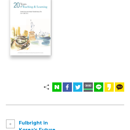
Fulbright in
Korea’s Future