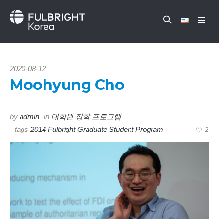
2020-08-12
Moohyung Cho
by
admin
in
대학원 장학 프로그램
tags
2014 Fulbright Graduate Student Program
2