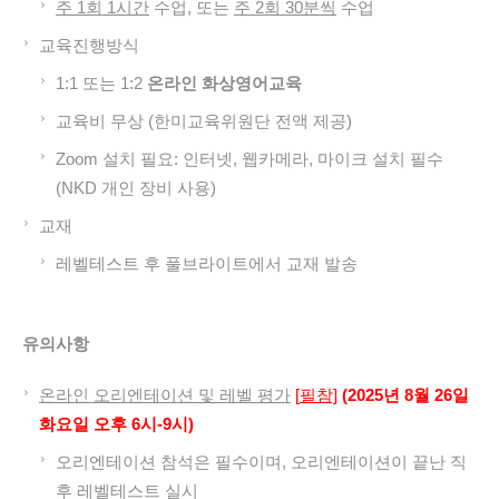
주 1
회 1
시간
수업, 또는
주 2
회 30
분씩
수업
교육진행방식
1:1 또는 1:2
온라인 화상영어교육
교육비 무상 (한미교육위원단 전액 제공)
Zoom 설치 필요: 인터넷, 웹카메라, 마이크 설치 필수
(NKD 개인 장비 사용)
교재
레벨테스트 후 풀브라이트에서 교재 발송
유의사항
온라인
오리엔테이션
및
레벨
평가
[
필참]
(2025
년 8
월 26
일
화
요일
오후 6
시-9
시)
오리엔테이션 참석은 필수이며, 오리엔테이션이 끝난 직
후 레벨테스트 실시