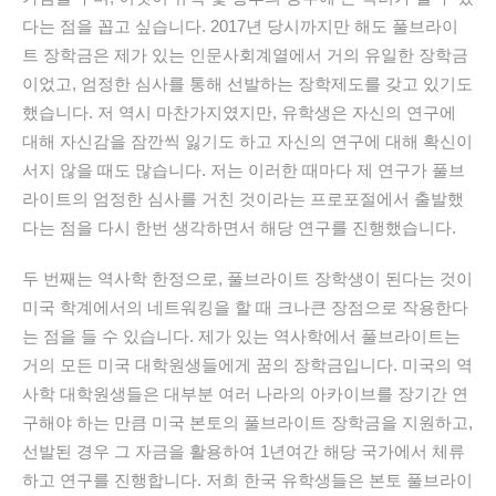
다는
점을
꼽고
싶습니다
. 2017
년
당시까지만
해도
풀브라이
트
장학금은
제가
있는
인문사회계열에서
거의
유일한
장학금
이었고
,
엄정한
심사를
통해
선발하는
장학제도를
갖고
있기도
했습니다
.
저
역시
마찬가지였지만
,
유학생은
자신의
연구에
대해
자신감을
잠깐씩
잃기도
하고
자신의
연구에
대해
확신이
서지
않을
때도
많습니다
.
저는
이러한
때마다
제
연구가
풀브
라이트의
엄정한
심사를
거친
것이라는
프로포절에서
출발했
다는
점을
다시
한번
생각하면서
해당
연구를
진행했습니다
.
두
번째는
역사학
한정으로
,
풀브라이트
장학생이
된다는
것이
미국
학계에서의
네트워킹을
할
때
크나큰
장점으로
작용한다
는
점을
들
수
있습니다
.
제가
있는
역사학에서
풀브라이트는
거의
모든
미국
대학원생들에게
꿈의
장학금입니다
.
미국의
역
사학
대학원생들은
대부분
여러
나라의
아카이브를
장기간
연
구해야
하는
만큼
미국
본토의
풀브라이트
장학금을
지원하고
,
선발된
경우
그
자금을
활용하여
1
년여간
해당
국가에서
체류
하고
연구를
진행합니다
.
저희
한국
유학생들은
본토
풀브라이