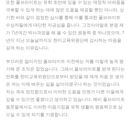
또한
풀브라이트는
유학
초반에
있을
수
있는
재정적
어려움을
극복할
수
있게
하는
데에
많은
도움을
제공할
뿐만
아니라
,
상
기한
바와
같이
엄정한
심사를
통해
이를
통과한
풀브라이트
수상자들에게
대단한
자긍심을
줍니다
.
그것이야말로
분명
제
가
7
년여간
박사과정을
해
올
수
있던
원동력
중
하나였으며
, 7
년이
지난
오늘날까지도
한미교육위원단에
감사하는
마음을
갖게
하는
이유입니다
.
부끄러운
말이지만
풀브라이트
이전에는
저를
이렇게
높게
평
가해
준
조직은
없었습니다
.
그래서
풀브라이트를
받게
된다는
전화를
한미교육위원단으로부터
받았을
때
제게
처음
든
생각
은
저는
이제
베푸는
삶을
살아야겠구나
하는
것이었습니다
.
저는
계속
정진함으로서
이러한
도움을
언젠가
다른
이들에게
갚을
수
있으면
좋겠다고
생각하고
있습니다
.
예비
풀브라이트
동문들께서도
이러한
마음가짐을
유학
생활의
원동력으로
삼
으실
수
있게
되기를
기원합니다
.