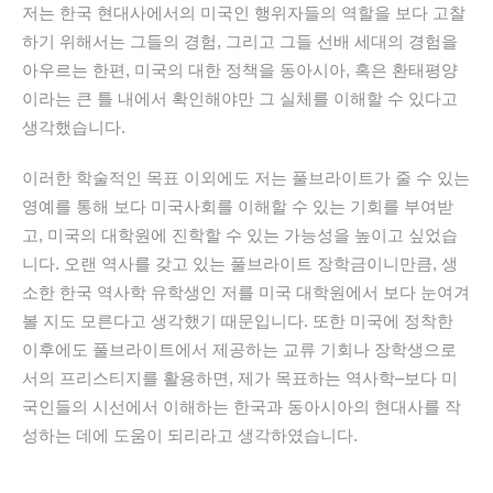
저는
한국
현대사에서의
미국인
행위자들의
역할을
보다
고찰
하기
위해서는
그들의
경험
,
그리고
그들
선배
세대의
경험을
아우르는
한편
,
미국의
대한
정책을
동아시아
,
혹은
환태평양
이라는
큰
틀
내에서
확인해야만
그
실체를
이해할
수
있다고
생각했습니다
.
이러한
학술적인
목표
이외에도
저는
풀브라이트가
줄
수
있는
영예를
통해
보다
미국사회를
이해할
수
있는
기회를
부여받
고
,
미국의
대학원에
진학할
수
있는
가능성을
높이고
싶었습
니다
.
오랜
역사를
갖고
있는
풀브라이트
장학금이니만큼
,
생
소한
한국
역사학
유학생인
저를
미국
대학원에서
보다
눈여겨
볼
지도
모른다고
생각했기
때문입니다
.
또한
미국에
정착한
이후에도
풀브라이트에서
제공하는
교류
기회나
장학생으로
서의
프리스티지를
활용하면
,
제가
목표하는
역사학
–
보다
미
국인들의
시선에서
이해하는
한국과
동아시아의
현대사를
작
성하는
데에
도움이
되리라고
생각하였습니다
.