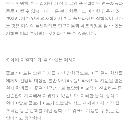
트는
지원할
수는
없지만
,
대신
미국인
풀브라이트
연구자들과
동문이
될
수
있습니다
.
다른
분과학문에도
이러한
경우가
많
겠지만
,
제가
있던
역사학에서
한국
풀브라이트
장학생이
된다
는
것은
미래의
풀브라이트
연구자들과
네트워킹을
할
수
있는
기회를
미리
부여받는
것이라고
볼
수
있습니다
.
4)
예비
지원자에게
줄
수
있는
메시지
풀브라이트는
오랜
역사를
지닌
장학금으로
,
미국
현지
학생들
에게도
선망의
대상일
뿐만
아니라
,
풀브라이트의
지원을
받은
현지
학생들이
좋은
연구성과로
보답하여
교직에
진출하는
등
선순환이
계속해서
이뤄지고
있습니다
.
이러한
물적
,
질적
지
원이야말로
풀브라이트가
오늘날까지도
전세계에서
가장
잘
조직된
동문
문화를
지닌
장학
네트워크로
기능할
수
있는
원
인이라고
생각합니다
.