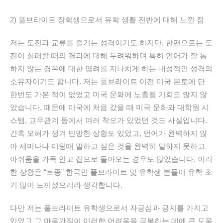
2)
풀브라이트
장학생으로서
유학
생활
전반에
대해
느낀
점
저는
도전과
교류를
즐기는
성격이기도
하지만
,
한편으로는
도
전이
실패할
때의
결과에
대해
두려워하며
특히
언어가
잘
통
하지
않는
경우에
대한
염려를
지나치게
하는
내성적인
성격의
소유자이기도
합니다
.
저는
풀브라이트
이전
미국
본토에
단
한번도
가본
적이
없었고
미국
문화에
노출될
기회도
많지
않
았습니다
.
때문에
미국에
처음
갔을
때
미국
문화와
대학원
시
스템
,
교우관계
등에서
여러
착오가
있었던
것도
사실입니다
.
간혹
오해가
생겨
민망한
상황도
있었고
,
언어가
완벽하지
않
아
세미나나
미팅때
말하고
싶은
것을
완벽히
말하지
못하고
아쉬움을
가득
안고
집으로
돌아오는
경우도
많았습니다
.
이러
한
상황은
“토종”
한국인
풀브라이트
및
유학생
분들이
유학
초
기
많이
느끼셨으리라
생각합니다
.
다만
저는
풀브라이트
유학생으로서
자긍심과
긍지를
가지고
있었고
그
마음가짐이
이러한
어려움을
극복하는
데에
큰
도움