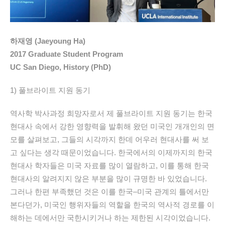
하재영 (Jaeyoung Ha)
2017 Graduate Student Program
UC San Diego, History (PhD)
1)
풀브라이트
지원
동기
역사학
박사과정
희망자로서
제
풀브라이트
지원
동기는
한국
현대사
속에서
강한
영향력을
발휘해
왔던
미국인
개개인의
면
모를
살펴보고
,
그들의
시각까지
한데
어우러
현대사를
써
보
고
싶다는
생각
때문이었습니다
.
한국에서의
이제까지의
한국
현대사
학자들은
미국
자료를
많이
열람하고
,
이를
통해
한국
현대사의
알려지지
않은
부분을
많이
규명한
바
있었습니다
.
그러나
한편
부족했던
것은
이를
한국
–
미국
관계의
틀에서만
본다던가
,
미국인
행위자들의
역할을
한국의
역사적
경로를
이
해하는
데에서만
국한시키거나
하는
제한된
시각이었습니다
.