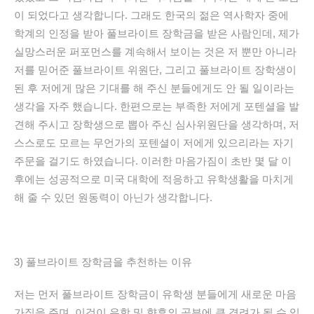
이
되었다고
생각합니다
.
그래도
한국의
젊은
역사학자
중에
학계의
인정을
받아
풀브라이트
장학금을
받은
사람인데
,
제가
실망스러운
퍼포먼스를
계속해서
보이는
것은
저
뿐만
아니라
저를
믿어준
풀브라이트
위원단
,
그리고
풀브라이트
장학생이
된
후
저에게
많은
기대를
해
주신
분들에게도
안
될
일이라는
생각을
자주
했습니다
.
한편으로는
부족한
저에게
포텐셜을
발
견해
주시고
장학생으로
뽑아
주신
심사위원단을
생각하며
,
저
스스로도
모르는
무언가의
포텐셜이
저에게
있으리라는
자기
주문을
걸기도
하였습니다
.
이러한
마음가짐이
초반
몇
달
이
후에는
성공적으로
미국
대학에
적응하고
유학생활을
마치게
해
줄
수
있던
원동력이
아닌가
생각합니다
.
3)
풀브라이트
장학금을
추천하는
이유
저는
먼저
풀브라이트
장학금이
유학생
분들에게
새로운
마음
가짐을
주며
,
이것이
유학
및
향후의
공부에
큰
격려가
될
수
있