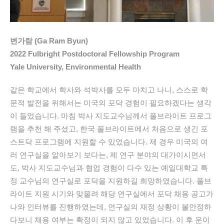
변가람 (Ga Ram Byun)
2022 Fulbright Postdoctoral Fellowship Program
Yale University, Environmental Health
같은
학교에서
학사와
석박사를
모두
마치고
나니
,
스스로
학
문적
발전을
위해서는
미국의
포닥
경험이
필요하겠다는
생각
이
들었습니다
.
마침
박사
지도교수님께서
풀브라이트
프로그
램을
추천
해
주셨고
,
한국
풀브라이트에서
처음으로
생긴
포
스트닥
프로그램에
지원할
수
있었습니다
.
제
경우
미국의
여
러
연구실을
알아보기
보다는
,
제
연구
분야의
대가이시면서
도
,
박사
지도교수님과
협업
경험이
다수
있는
예일대학교
특
정
교수님의
연구실로
포닥을
지원하길
희망하였습니다
.
풀브
라이트
지원
시기와
맞물려
해당
연구실에서
포닥
채용
공고가
나와
인터뷰를
진행하였는데
,
연구실의
재정
상황이
불안정하
다보니
채용
여부는
확정이
되지
않고
있었습니다
.
이
후
운이