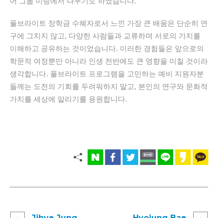
어
그룹
미팅에서
나누기도
하였습니다
.
풀브라이트
장학금
수혜자로서
느낀
가장
큰
배움은
단순히
연
구에
그치지
않고
,
다양한
사람들과
교류하며
서로의
가치를
이해하고
공유하는
것이었습니다
.
이러한
경험들은
앞으로의
학문적
여정뿐만
아니라
인생
전반에도
큰
영향을
미칠
것이라
생각합니다
.
풀브라이트
프로그램을
고민하는
예비
지원자분
들께는
도전의
기회를
두려워하지
말고
,
본인의
연구와
문화적
가치를
세상에
알리기를
응원합니다
.
Jihye Jung
Hyojung Bae