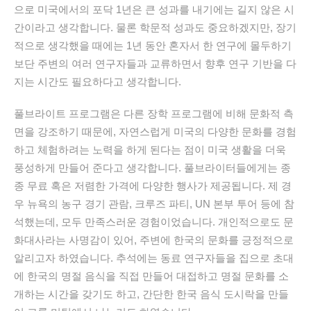
으로
미국에서의
포닥
1
년은
큰
성과를
내기에는
길지
않은
시
간이라고
생각합니다
.
물론
학문적
성과도
중요하겠지만
,
장기
적으로
생각했을
때에는
1
년 동안
혼자서
한
연구에
몰두하기
보단
주변의
여러
연구자들과
교류하면서
향후
연구
기반을
다
지는
시간도
필요하다고
생각합니다
.
풀브라이트
프로그램은
다른
장학
프로그램에
비해
문화적
측
면을
강조하기
때문에
,
자연스럽게
미국의
다양한
문화를
경험
하고
체험하려는
노력을
하게
된다는
점이
미국
생활을
더욱
풍성하게
만들어
준다고
생각합니다
.
풀브라이터들에게는
종
종
무료
혹은
저렴한
가격에
다양한
행사가
제공됩니다
.
제
경
우
뉴욕의
농구
경기
관람
,
크루즈
파티
, UN
본부
투어
등에
참
석했는데
,
모두
만족스러운
경험이었습니다
.
개인적으로도
문
화대사라는
사명감이
있어
,
주변에
한국의
문화를
긍정적으로
알리고자
하였습니다
.
추석에는
동료
연구자들을
집으로
초대
에
한국의
명절
음식을
직접
만들어
대접하고
명절
문화를
소
개하는
시간을
갖기도
하고
,
간단한
한국
음식
도시락을
만들