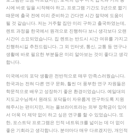
시에
바로
일을
시작해야
하고
,
프로그램
기간도
1
년으로
짧기
때문에
출국
전에
미리
준비하고
간다면
시간
절약에
도움이
될
것
같습니다
.
저는
거주할
집만
미리
구하고
출국하였는데
,
렌트
과정을
한국에서
원격으로
진행하다
보니
생각보다
오랜
시간이
소요되었습니다
.
집
렌트는
반드시
시간
여유를
가지고
진행하시길
추천드립니다
.
그
외
인터넷
,
통신
,
교통
등
연구나
생활에
바로
필요한
부분들은
미리
알아보는
것이
좋다고
생각
합니다
.
미국에서의
포닥
생활은
전반적으로
매우
만족스러웠습니다
.
한국과는
전혀
다른
연구
문화
,
훨씬
더
풍부한
연구
자원들은
학문적으로
배우고
성장하기
좋은
환경이었습니다
.
예일대의
지도교수님께서
원래도
포닥들이
자유롭게
연구하도록
지원
해주시는
편이지만
,
저는
풀브라이트라는
외부
장학금이
있어
서
더욱
더
제약
없이
하고
싶은
연구를
할
수
있었습니다
.
또
한
,
포스트닥
프로그램은
인적
네트워크를
넓이는
데
더
없이
좋은
기회라고
생각합니다
.
분야마다
매우
다르겠지만
,
개인적