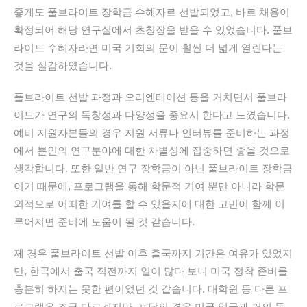
좋게도
풀브라이트
장학금
수혜자로
선발되었고
,
바로
채용이
확정되어
해당
연구실에서
초청장을
받을
수
있었습니다
.
풀브
라이트
수혜자라면
미국
기회의
문이
훨씬
더
넓게
열린다는
것을
실감하였습니다
.
풀브라이트
선발
과정과
오리엔테이션
등을
거치면서
풀브라
이트가
연구의
독창성과
다양성을
중요시
한다고
느꼈습니다
.
예비
지원자분들의
경우
지원
서류나
인터뷰를
준비하는
과정
에서
본인의
연구분야에
대한
차별성에
집중하면
좋을
것으로
생각합니다
.
또한
일반
연구
장학금이
아닌
풀브라이트
장학금
이기
때문에
,
프로그램을
통해
학문적
기여
뿐만
아니라
학문
외적으로
어떠한
기여를
할
수
있을지에
대한
고민이
함께
이
루어지면
준비에
도움이
될
것
같습니다
.
제
경우
풀브라이트
선발
이후
출국까지
기간은
여유가
있었지
만
,
한국에서
출국
직전까지
일이
많다
보니
미국
정착
준비를
충분히
하지는
못한
편이었던
것
같습니다
.
대학원
등
다른
프
로그램은
조금
다르겠지만
,
포닥의
경우
미국
입국과
거의
동