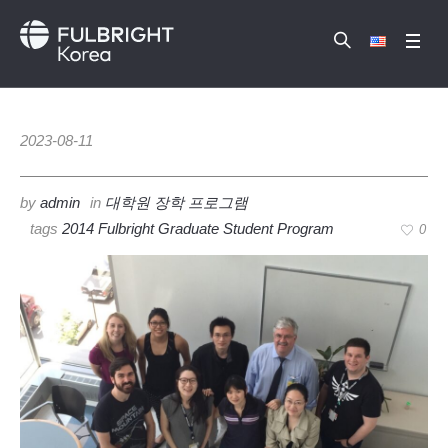
2023-08-11
by
admin
in
대학원 장학 프로그램
tags
2014 Fulbright Graduate Student Program
0