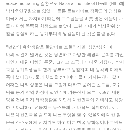
academic training 일환으로 National Institute of Health (NIH)에
박사후연구원으로 있었다. 물론 풀브라이트 장학금의 명성은
미국에서는 자자하기 때문에 교수님들을 비롯 많은 이들이 나
를 대단히 똑똑한 학생으로 보았다. 그런 기대가 박사학위 생
활을 충실히 하는 동기부여의 밑걸음이 된 것은 틀림 없다.
9년간의 유학생활을 한단어로 표현하자면 “성장/성숙”이다.
나의 식견이 넓어진 것은 당연하고 다양한 배경과 문화를 가진
타인에 대한 이해와 존중, 그리고 조국애가 더욱 커졌다. 박사
과정 동기학생들과 함께 공부하고 생활하며 내 생각과 이해의
폭이 넓어졌다. 물과 햇볕을 받아야 식물이 커지는 것과 같이
어쩌면 나의 성장은 나를 그렇게 대하고 품어준 친구들, 교수
님들 등의 학업 환경이 있었기에 가능한지 모른다. 또한 태평
양을 건너 타지 유학생활을 하면서 대한민국이 기뻐하고 성장
하고 아파하고 요동치는 뉴스들에 내 마음도 함께하였다. 더
나은 대한민국을 꿈꾸며 나는 무엇을 할 수 있을까에 대한 질
문을 스스로에게 던지기도 하고 다른 한국 유학생이나 교민들
과도 나눠보기도 하였다. 이러한 시간들을 통해 내가 한 인간