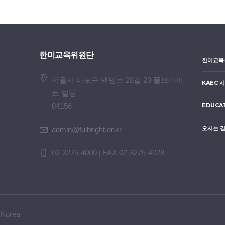
한미교육위원단
한미교육
서울시 마포구 백범로 28길 23 풀브라이
KAEC 
트 빌딩
04156
EDUCA
오시는 길
admin@fulbright.or.kr
02-3275-4000 | FAX 02-3275-4028
 Korea