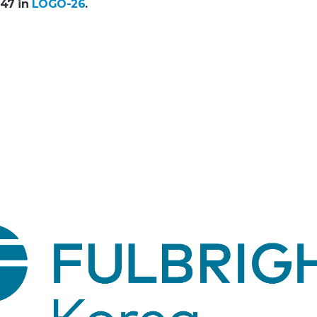
47 in
LOGO-26
.