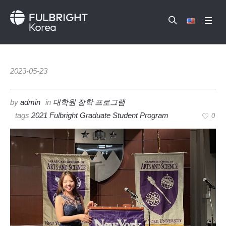
2023-05-23
by
admin
in
대학원 장학 프로그램
tags
2021 Fulbright Graduate Student Program
0