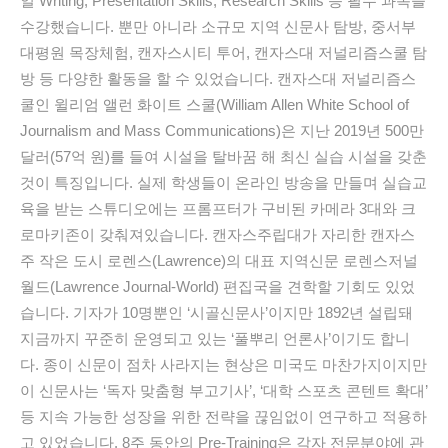
일 Writing, Presentation Skills, Research Skills 등 필수 과목을
수강했습니다. 뿐만 아니라 소규모 지역 신문사 탐방, 중서부
대평원 목장체험, 캔자스시티 투어, 캔자스대 저널리즘스쿨 탐
방 등 다양한 활동을 할 수 있었습니다. 캔자스대 저널리즘스
쿨인 윌리엄 앨런 화이트 스쿨(William Allen White School of
Journalism and Mass Communications)은 지난 2019년 500만
달러(57억 원)를 들여 시설을 탈바꿈 해 최신 실습 시설을 갖춘
것이 특징입니다. 실제 학생들이 온라인 방송을 만들며 실습교
육을 받는 스튜디오에는 프롬프터가 구비된 카메라 3대와 크
로마키존이 갖춰져있습니다. 캔자스주립대가 자리한 캔자스
주 작은 도시 로렌스(Lawrence)의 대표 지역신문 로렌스저널
월드(Lawrence Journal-World) 편집국을 견학할 기회도 있었
습니다. 기자가 10명뿐인 ‘시골신문사’이지만 1892년 설립돼
지금까지 꾸준히 운영되고 있는 ‘풀뿌리 언론사’이기도 합니
다. 종이 신문이 점차 사라지는 현상은 미국도 마찬가지이지만
이 신문사는 ‘독자 맞춤형 부고기사’, ‘대학 스포츠 콘텐트 확대’
등 지속 가능한 성장을 위한 전략을 끊임없이 연구하고 적용하
고 있었습니다. 8주 동안의 Pre-Training은 각자 전문분야에 관