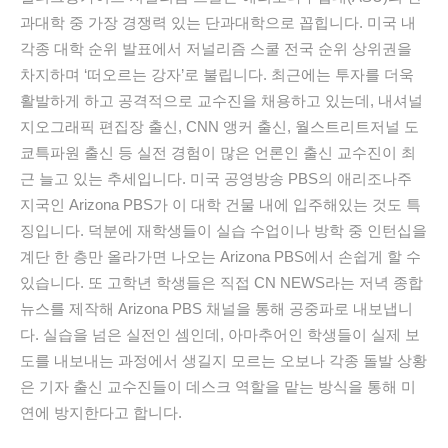
과대학 중 가장 경쟁력 있는 단과대학으로 꼽힙니다. 미국 내
각종 대학 순위 발표에서 저널리즘 스쿨 전국 순위 상위권을
차지하며 ‘떠오르는 강자’로 불립니다. 최근에는 투자를 더욱
활발하게 하고 공격적으로 교수진을 채용하고 있는데, 내셔널
지오그래픽 편집장 출신, CNN 앵커 출신, 월스트리트저널 도
쿄특파원 출신 등 실전 경험이 많은 언론인 출신 교수진이 최
근 늘고 있는 추세입니다. 미국 공영방송 PBS의 애리조나주
지국인 Arizona PBS가 이 대학 건물 내에 입주해있는 것도 특
징입니다. 덕분에 재학생들이 실습 수업이나 방학 중 인턴십을
계단 한 층만 올라가면 나오는 Arizona PBS에서 손쉽게 할 수
있습니다. 또 고학년 학생들은 직접 CN NEWS라는 저녁 종합
뉴스를 제작해 Arizona PBS 채널을 통해 공중파로 내보냅니
다. 실습을 넘은 실전인 셈인데, 아마추어인 학생들이 실제 보
도를 내보내는 과정에서 생길지 모르는 오보나 각종 돌발 상황
은 기자 출신 교수진들이 데스크 역할을 맡는 방식을 통해 미
연에 방지한다고 합니다.