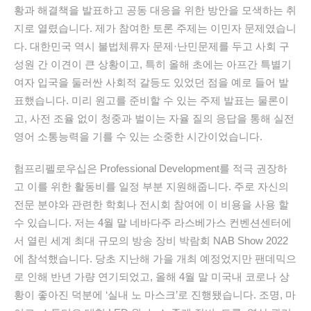
황과 해결책을 발표하고 공동 대응을 위한 방안을 모색하는 취
지로 열렸습니다. 제가 참여한 토론 주제는 이민자 문제였습니
다. 대한민국 역시 불법체류자 문제·난민문제를 두고 사회 구
성원 간 이견이 큰 상황이고, 특히 올해 초에는 아프간 특별기
여자 입국을 둘러싼 사회적 갈등도 있었던 점을 예로 들어 발
표했습니다. 미리 원고를 준비할 수 있는 주제 발표는 물론이
고, 사전 조율 없이 청중과 벌이는 자율 질의 응답을 통해 실전
영어 소통능력을 기를 수 있는 소중한 시간이었습니다.
험프리펠로우십은 Professional Development를 적극 권장하
고 이를 위한 활동비를 일정 부분 지원해줍니다. 주로 자신의
전문 분야와 관련한 학회나 전시회 참여에 이 비용을 사용 할
수 있습니다. 저는 4월 말 네바다주 라스베가스 컨벤션센터에
서 열린 세계 최대 규모의 방송 장비 박람회 NAB Show 2022
에 참석했습니다. 당초 지난해 가을 개최 예정었지만 팬데믹으
로 인해 반년 가량 연기되었고, 올해 4월 말 미국내 코로나 상
황이 좋아진 덕분에 ‘실내 노 마스크’로 진행됐습니다. 조명, 마